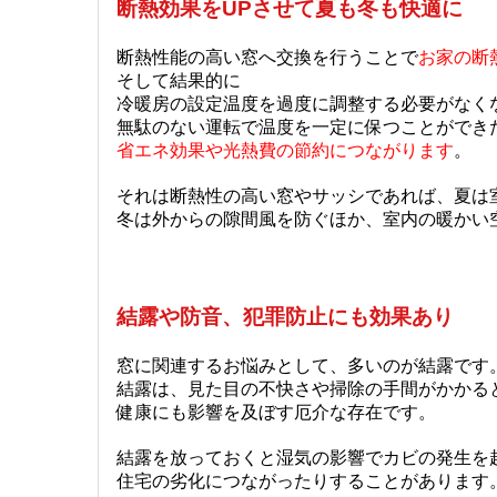
断熱効果をUPさせて夏も冬も快適に
断熱性能の高い窓へ交換を行うことで
お家の断
そして結果的に
冷暖房の設定温度を過度に調整する必要がなく
無駄のない運転で温度を一定に保つことができ
省エネ効果や光熱費の節約につながります
。
それは断熱性の高い窓やサッシであれば、夏は
冬は外からの隙間風を防ぐほか、室内の暖かい
結露や防音、犯罪防止にも効果あり
窓に関連するお悩みとして、多いのが結露です
結露は、見た目の不快さや掃除の手間がかかる
健康にも影響を及ぼす厄介な存在です。
結露を放っておくと湿気の影響でカビの発生を
住宅の劣化につながったりすることがあります