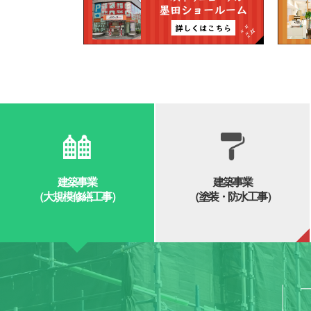
建築事業
建築事業
（大規模修繕工事）
（塗装・防水工事）
一