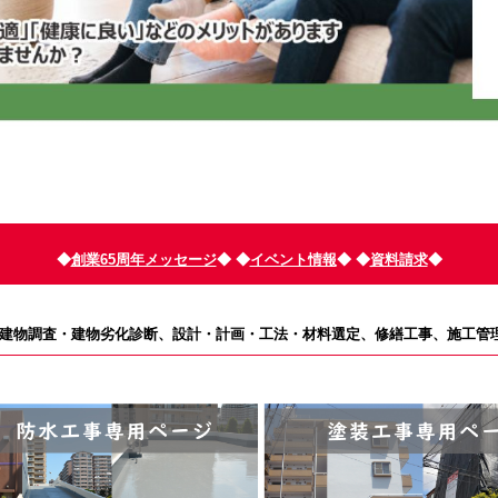
◆
創業65周年メッセージ
◆
◆
イベント情報
◆
◆
資料請求
◆
 建物調査・建物劣化診断、設計・計画・工法・材料選定、修繕工事、施工管