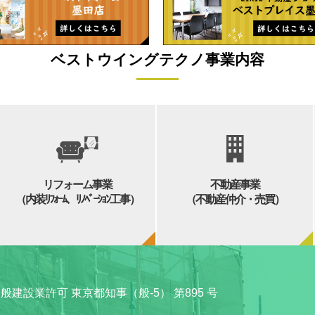
ベストウイングテクノ事業内容
リフォーム事業
不動産事業
（内装ﾘﾌｫｰﾑ、ﾘﾉﾍﾞｰｼｮﾝ工事）
（不動産仲介・売買）
般建設業許可 東京都知事（般-5） 第895 号