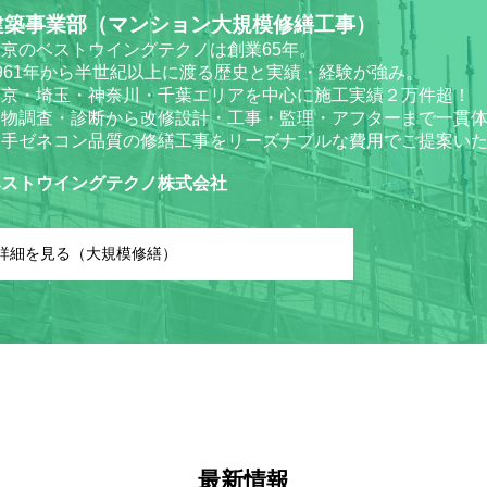
建築事業部
（マンション大規模修繕工事）
東京のベストウイングテクノは創業65年。
961年から半世紀以上に渡る歴史と実績・経験が強み。
東京・埼玉・神奈川・千葉エリアを中心に施工実績２万件超！
建物調査・診断から改修設計・工事・監理・アフターまで一貫
大手ゼネコン品質の修繕工事をリーズナブルな費用でご提案い
ベストウイングテクノ株式会社
詳細を見る（大規模修繕）
最新情報