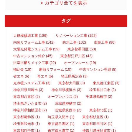
カテゴリ全てを表示
タグ
大規模修繕工事 (189)
リノベーション工事 (152)
内装リフォーム工事 (142)
防水工事 (102)
塗装工事 (90)
太陽光発電システム工事 (59)
東京都墨田区 (53)
中古マンション仲介 (45)
東京都江戸川区 (42)
浴室浴槽リメイク工事 (22)
オープンルーム (19)
補助金 (10)
断熱リフォーム (10)
中古マンション売買 (8)
省エネ (6)
再エネ (6)
埼玉県所沢市 (3)
光冷暖システム工事 (3)
東京都大田区 (3)
東京都江東区 (3)
神奈川県川崎市 (3)
神奈川県横浜市 (3)
埼玉県川口市 (2)
東京都台東区 (2)
オープンハウス (2)
千葉県船橋市 (2)
埼玉県さいたま市 (2)
茨城県神栖市 (2)
神奈川県相模原市 (2)
茨城県筑西市 (2)
東京都北区 (1)
東京都葛飾区 (1)
埼玉県入間市 (1)
東京都杉並区 (1)
埼玉県和光市 (1)
東京都目黒区 (1)
東京都世田谷区 (1)
東京都府中市 (1)
東京都三鷹市 (1)
神奈川県横須賀市 (1)