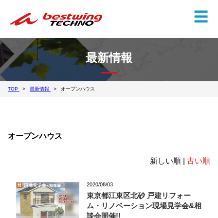
✕
☰
最新情報
TOP
最新情報
オープンハウス
オープンハウス
新しい順 |
古い順
2020/08/03
東京都江東区北砂 戸建リフォー
ム・リノベーション現場見学会&相
談会開催!!