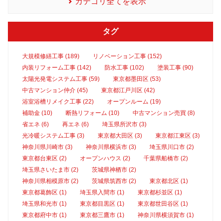
カテゴリ全てを表示
タグ
大規模修繕工事 (189)
リノベーション工事 (152)
内装リフォーム工事 (142)
防水工事 (102)
塗装工事 (90)
太陽光発電システム工事 (59)
東京都墨田区 (53)
中古マンション仲介 (45)
東京都江戸川区 (42)
浴室浴槽リメイク工事 (22)
オープンルーム (19)
補助金 (10)
断熱リフォーム (10)
中古マンション売買 (8)
省エネ (6)
再エネ (6)
埼玉県所沢市 (3)
光冷暖システム工事 (3)
東京都大田区 (3)
東京都江東区 (3)
神奈川県川崎市 (3)
神奈川県横浜市 (3)
埼玉県川口市 (2)
東京都台東区 (2)
オープンハウス (2)
千葉県船橋市 (2)
埼玉県さいたま市 (2)
茨城県神栖市 (2)
神奈川県相模原市 (2)
茨城県筑西市 (2)
東京都北区 (1)
東京都葛飾区 (1)
埼玉県入間市 (1)
東京都杉並区 (1)
埼玉県和光市 (1)
東京都目黒区 (1)
東京都世田谷区 (1)
東京都府中市 (1)
東京都三鷹市 (1)
神奈川県横須賀市 (1)