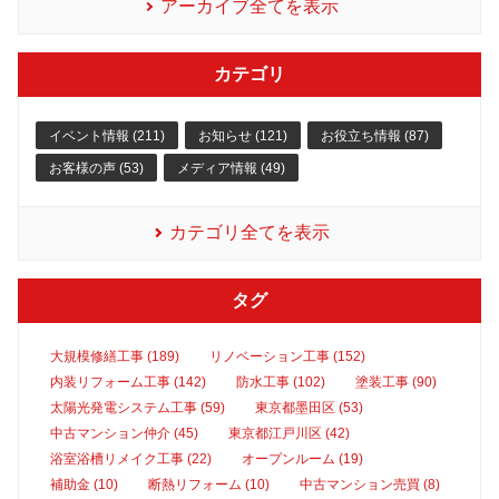
アーカイブ全てを表示
カテゴリ
イベント情報 (211)
お知らせ (121)
お役立ち情報 (87)
お客様の声 (53)
メディア情報 (49)
カテゴリ全てを表示
タグ
大規模修繕工事 (189)
リノベーション工事 (152)
内装リフォーム工事 (142)
防水工事 (102)
塗装工事 (90)
太陽光発電システム工事 (59)
東京都墨田区 (53)
中古マンション仲介 (45)
東京都江戸川区 (42)
浴室浴槽リメイク工事 (22)
オープンルーム (19)
補助金 (10)
断熱リフォーム (10)
中古マンション売買 (8)