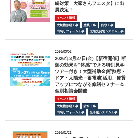
続対策 大家さんフェスタ】に出
展決定！
イベント情報
大規模修繕工事
塗装工事
防水工事
内装リフォーム工事
太陽光発電システム工事
2026/03/02
2026年3月27日(金)【新宿開催】断
熱の効果を“体感”できる特別見学
ツアー付き！大型補助金(断熱窓・
ドア・太陽光・蓄電池)活用、賃貸
アップにつながる修繕セミナー＆
個別相談会開催
イベント情報
大規模修繕工事
防水工事
内装リフォーム工事
光冷暖システム工事
2026/01/21