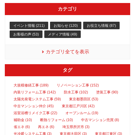
カテゴリ
イベント情報 (211)
お知らせ (120)
お役立ち情報 (87)
お客様の声 (53)
メディア情報 (49)
カテゴリ全てを表示
タグ
大規模修繕工事 (189)
リノベーション工事 (152)
内装リフォーム工事 (142)
防水工事 (102)
塗装工事 (90)
太陽光発電システム工事 (59)
東京都墨田区 (53)
中古マンション仲介 (45)
東京都江戸川区 (42)
浴室浴槽リメイク工事 (22)
オープンルーム (19)
補助金 (10)
断熱リフォーム (10)
中古マンション売買 (8)
省エネ (6)
再エネ (6)
埼玉県所沢市 (3)
光冷暖システム工事 (3)
東京都大田区 (3)
東京都江東区 (3)