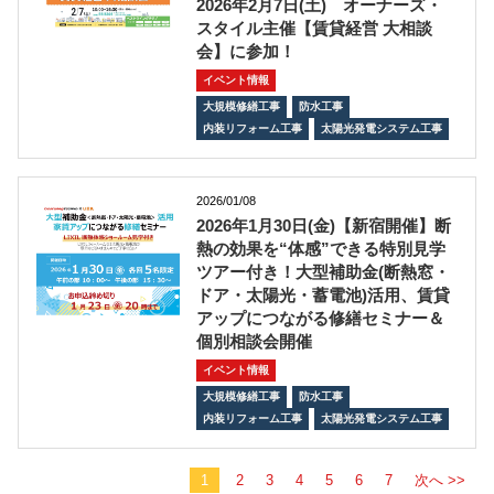
2026年2月7日(土) オーナーズ・
スタイル主催【賃貸経営 大相談
会】に参加！
イベント情報
大規模修繕工事
防水工事
内装リフォーム工事
太陽光発電システム工事
2026/01/08
2026年1月30日(金)【新宿開催】断
熱の効果を“体感”できる特別見学
ツアー付き！大型補助金(断熱窓・
ドア・太陽光・蓄電池)活用、賃貸
アップにつながる修繕セミナー＆
個別相談会開催
イベント情報
大規模修繕工事
防水工事
内装リフォーム工事
太陽光発電システム工事
1
2
3
4
5
6
7
次へ >>