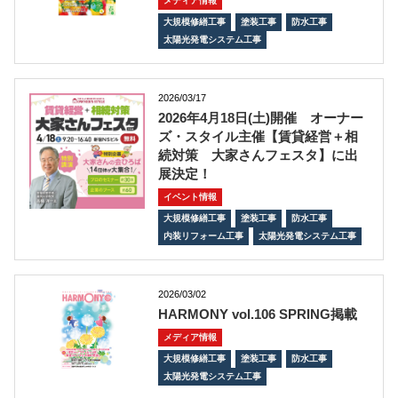
メディア情報
大規模修繕工事
塗装工事
防水工事
太陽光発電システム工事
2026/03/17
2026年4月18日(土)開催 オーナー
ズ・スタイル主催【賃貸経営＋相
続対策 大家さんフェスタ】に出
展決定！
イベント情報
大規模修繕工事
塗装工事
防水工事
内装リフォーム工事
太陽光発電システム工事
2026/03/02
HARMONY vol.106 SPRING掲載
メディア情報
大規模修繕工事
塗装工事
防水工事
太陽光発電システム工事