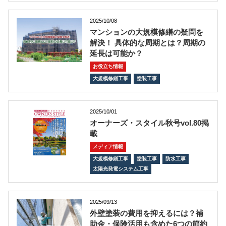
2025/10/08
マンションの大規模修繕の疑問を
解決！ 具体的な周期とは？周期の
延長は可能か？
お役立ち情報
大規模修繕工事
塗装工事
2025/10/01
オーナーズ・スタイル秋号vol.80掲
載
メディア情報
大規模修繕工事
塗装工事
防水工事
太陽光発電システム工事
2025/09/13
外壁塗装の費用を抑えるには？補
助金・保険活用も含めた6つの節約