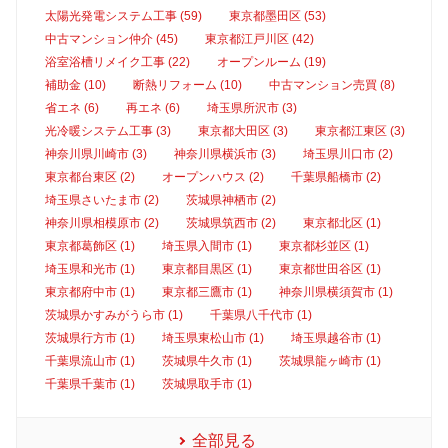
太陽光発電システム工事 (59)
東京都墨田区 (53)
中古マンション仲介 (45)
東京都江戸川区 (42)
浴室浴槽リメイク工事 (22)
オープンルーム (19)
補助金 (10)
断熱リフォーム (10)
中古マンション売買 (8)
省エネ (6)
再エネ (6)
埼玉県所沢市 (3)
光冷暖システム工事 (3)
東京都大田区 (3)
東京都江東区 (3)
神奈川県川崎市 (3)
神奈川県横浜市 (3)
埼玉県川口市 (2)
東京都台東区 (2)
オープンハウス (2)
千葉県船橋市 (2)
埼玉県さいたま市 (2)
茨城県神栖市 (2)
神奈川県相模原市 (2)
茨城県筑西市 (2)
東京都北区 (1)
東京都葛飾区 (1)
埼玉県入間市 (1)
東京都杉並区 (1)
埼玉県和光市 (1)
東京都目黒区 (1)
東京都世田谷区 (1)
東京都府中市 (1)
東京都三鷹市 (1)
神奈川県横須賀市 (1)
茨城県かすみがうら市 (1)
千葉県八千代市 (1)
茨城県行方市 (1)
埼玉県東松山市 (1)
埼玉県越谷市 (1)
千葉県流山市 (1)
茨城県牛久市 (1)
茨城県龍ヶ崎市 (1)
千葉県千葉市 (1)
茨城県取手市 (1)
全部見る