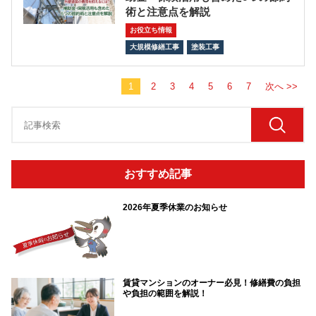
術と注意点を解説
お役立ち情報
大規模修繕工事
塗装工事
1
2
3
4
5
6
7
次へ >>
おすすめ記事
2026年夏季休業のお知らせ
賃貸マンションのオーナー必見！修繕費の負担
や負担の範囲を解説！