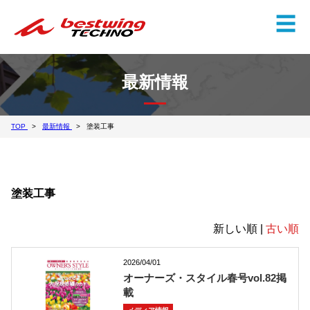
✕
☰
最新情報
TOP
最新情報
塗装工事
塗装工事
新しい順 |
古い順
2026/04/01
オーナーズ・スタイル春号vol.82掲
載