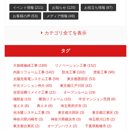
イベント情報 (211)
お知らせ (120)
お役立ち情報 (87)
お客様の声 (53)
メディア情報 (49)
カテゴリ全てを表示
タグ
大規模修繕工事 (189)
リノベーション工事 (152)
内装リフォーム工事 (142)
防水工事 (102)
塗装工事 (90)
太陽光発電システム工事 (59)
東京都墨田区 (53)
中古マンション仲介 (45)
東京都江戸川区 (42)
浴室浴槽リメイク工事 (22)
オープンルーム (19)
補助金 (10)
断熱リフォーム (10)
中古マンション売買 (8)
省エネ (6)
再エネ (6)
埼玉県所沢市 (3)
光冷暖システム工事 (3)
東京都大田区 (3)
東京都江東区 (3)
神奈川県川崎市 (3)
神奈川県横浜市 (3)
埼玉県川口市 (2)
東京都台東区 (2)
オープンハウス (2)
千葉県船橋市 (2)