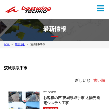
✕
☰
最新情報
TOP
最新情報
茨城県取手市
茨城県取手市
新しい順 |
古い順
2015/08/31
お客様の声 茨城県取手市 太陽光発
電システム工事