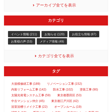
アーカイブ全てを表示
カテゴリ
イベント情報 (211)
お知らせ (120)
お役立ち情報 (87)
お客様の声 (53)
メディア情報 (49)
カテゴリ全てを表示
タグ
大規模修繕工事 (189)
リノベーション工事 (152)
内装リフォーム工事 (142)
防水工事 (102)
塗装工事 (90)
太陽光発電システム工事 (59)
東京都墨田区 (53)
中古マンション仲介 (45)
東京都江戸川区 (42)
浴室浴槽リメイク工事 (22)
オープンルーム (19)