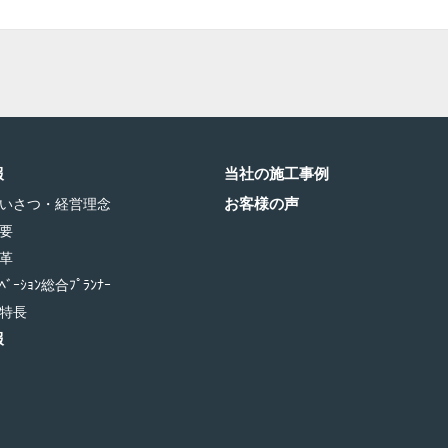
報
当社の施工事例
お客様の声
いさつ・経営理念
要
革
ﾞｰｼｮﾝ総合ﾌﾟﾗﾝﾅｰ
特長
報