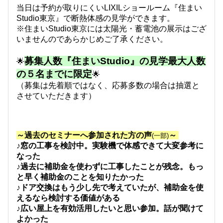
当日は予約が取りにくいLIXILショールーム『住まい
Studio東京』で断熱体感の見学ができます。
※住まいStudio東京には太陽光・蓄電池の展示はござ
いませんのであらかじめご了承ください。
募集人数『住まいStudio』の見学最大人数
🌟
の５名までに限定
🌟
（募集は先着順ではなく、応募多数の場合は抽選と
させていただきます）
～過去のセミナーへ参加された方の声
～
(一部)
♪窓の工事を検討中。実験機で体感できて大変参考に
なった
♪過去に補助金を使わずに工事したことが残念。もっ
と早く補助金のことを知りたかった
♪ドア交換はもう少し先で考えていたが、補助金を使
えるなら検討する価値がある
♪広い屋上を有効活用したいと思い参加。話が聞けて
よかった