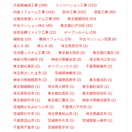
大規模修繕工事 (189)
リノベーション工事 (152)
内装リフォーム工事 (142)
防水工事 (102)
塗装工事 (90)
太陽光発電システム工事 (59)
東京都墨田区 (53)
中古マンション仲介 (45)
東京都江戸川区 (42)
浴室浴槽リメイク工事 (22)
オープンルーム (19)
補助金 (10)
断熱リフォーム (10)
中古マンション売買 (8)
省エネ (6)
再エネ (6)
埼玉県所沢市 (3)
光冷暖システム工事 (3)
東京都大田区 (3)
東京都江東区 (3)
神奈川県川崎市 (3)
神奈川県横浜市 (3)
埼玉県川口市 (2)
東京都台東区 (2)
オープンハウス (2)
千葉県船橋市 (2)
埼玉県さいたま市 (2)
茨城県神栖市 (2)
神奈川県相模原市 (2)
茨城県筑西市 (2)
東京都北区 (1)
東京都葛飾区 (1)
埼玉県入間市 (1)
東京都杉並区 (1)
埼玉県和光市 (1)
東京都目黒区 (1)
東京都世田谷区 (1)
東京都府中市 (1)
東京都三鷹市 (1)
神奈川県横須賀市 (1)
茨城県かすみがうら市 (1)
千葉県八千代市 (1)
茨城県行方市 (1)
埼玉県東松山市 (1)
埼玉県越谷市 (1)
千葉県流山市 (1)
茨城県牛久市 (1)
茨城県龍ヶ崎市 (1)
千葉県千葉市 (1)
茨城県取手市 (1)