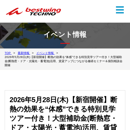
✕
☰
イベント情報
TOP
最新情報
イベント情報
2026年5月28日(木)【新宿開催】断熱の効果を“体感”できる特別見学ツアー付き！大型補助
金(断熱窓・ドア・太陽光・蓄電池)活用、賃貸アップにつながる修繕セミナー＆個別相談会
開催
2026年5月28日(木)【新宿開催】断
熱の効果を“体感”できる特別見学
ツアー付き！大型補助金(断熱窓・
ドア・太陽光・蓄電池)活用、賃貸