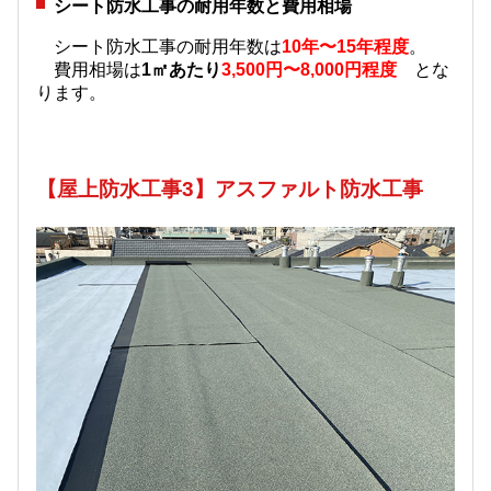
シート防水工事の耐用年数と費用相場
シート防水工事の耐用年数は
10年〜15年程度
。
費用相場は
1㎡あたり
3,500円〜8,000円程度
とな
ります。
【屋上防水工事3】アスファルト防水工事