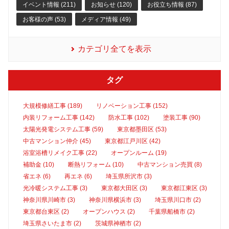
イベント情報 (211)
お知らせ (120)
お役立ち情報 (87)
お客様の声 (53)
メディア情報 (49)
カテゴリ全てを表示
タグ
大規模修繕工事 (189)
リノベーション工事 (152)
内装リフォーム工事 (142)
防水工事 (102)
塗装工事 (90)
太陽光発電システム工事 (59)
東京都墨田区 (53)
中古マンション仲介 (45)
東京都江戸川区 (42)
浴室浴槽リメイク工事 (22)
オープンルーム (19)
補助金 (10)
断熱リフォーム (10)
中古マンション売買 (8)
省エネ (6)
再エネ (6)
埼玉県所沢市 (3)
光冷暖システム工事 (3)
東京都大田区 (3)
東京都江東区 (3)
神奈川県川崎市 (3)
神奈川県横浜市 (3)
埼玉県川口市 (2)
東京都台東区 (2)
オープンハウス (2)
千葉県船橋市 (2)
埼玉県さいたま市 (2)
茨城県神栖市 (2)