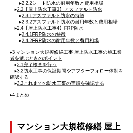
▸
2.2.2シート防水の耐用年数と費用相場
▸
2.3【屋上防水工事3】アスファルト防水
▸
2.3.1アスファルト防水の特徴
▸
2.3.2アスファルト防水の耐用年数と費用相場
▸
2.4【屋上防水工事4】FRP防水
▸
2.4.1FRP防水の特徴
▸
2.4.2FRP防水の耐用年数と費用相場
▸
3 マンション大規模修繕工事 屋上防水工事の施工業
者を選ぶときのポイント
▸
3.1完了検査を行う
▸
3.2防水工事の保証期間やアフターフォロー体制を
確認する
▸
3.3これまでの防水工事の実績を確認する
▸
4まとめ
マンション大規模修繕 屋上