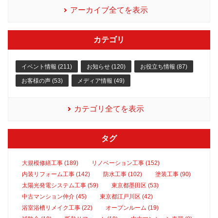
アーカイブ全てを表示
カテゴリ
イベント情報 (211)
お知らせ (120)
お役立ち情報 (87)
お客様の声 (53)
メディア情報 (49)
カテゴリ全てを表示
タグ
大規模修繕工事 (189)
リノベーション工事 (152)
内装リフォーム工事 (142)
防水工事 (102)
塗装工事 (90)
太陽光発電システム工事 (59)
東京都墨田区 (53)
中古マンション仲介 (45)
東京都江戸川区 (42)
浴室浴槽リメイク工事 (22)
オープンルーム (19)