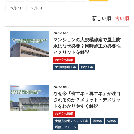
06月(6)
07月(8)
新しい順 |
古い順
2026/05/28
マンションの大規模修繕で屋上防
水はなぜ必要？同時施工の必要性
とメリットを解説
お役立ち情報
大規模修繕工事
防水工事
2026/05/19
なぜ今「省エネ・再エネ」が注目
されるのか？メリット・デメリッ
トをわかりやすく解説
お役立ち情報
太陽光発電システム工事
再エネ
省エネ
断熱リフォーム