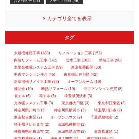
お客様の声 (53)
メディア情報 (49)
カテゴリ全てを表示
タグ
大規模修繕工事 (189)
リノベーション工事 (152)
内装リフォーム工事 (142)
防水工事 (102)
塗装工事 (90)
太陽光発電システム工事 (59)
東京都墨田区 (53)
中古マンション仲介 (45)
東京都江戸川区 (42)
浴室浴槽リメイク工事 (22)
オープンルーム (19)
補助金 (10)
断熱リフォーム (10)
中古マンション売買 (8)
省エネ (6)
再エネ (6)
埼玉県所沢市 (3)
光冷暖システム工事 (3)
東京都大田区 (3)
東京都江東区 (3)
神奈川県川崎市 (3)
神奈川県横浜市 (3)
埼玉県川口市 (2)
東京都台東区 (2)
オープンハウス (2)
千葉県船橋市 (2)
埼玉県さいたま市 (2)
茨城県神栖市 (2)
神奈川県相模原市 (2)
茨城県筑西市 (2)
東京都北区 (1)
東京都葛飾区 (1)
埼玉県入間市 (1)
東京都杉並区 (1)