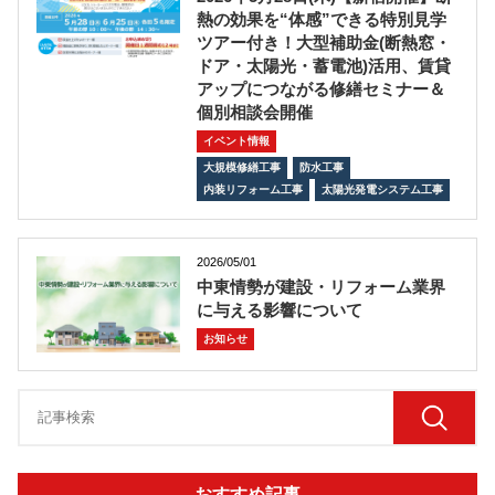
熱の効果を“体感”できる特別見学
ツアー付き！大型補助金(断熱窓・
ドア・太陽光・蓄電池)活用、賃貸
アップにつながる修繕セミナー＆
個別相談会開催
イベント情報
大規模修繕工事
防水工事
内装リフォーム工事
太陽光発電システム工事
2026/05/01
中東情勢が建設・リフォーム業界
に与える影響について
お知らせ
おすすめ記事