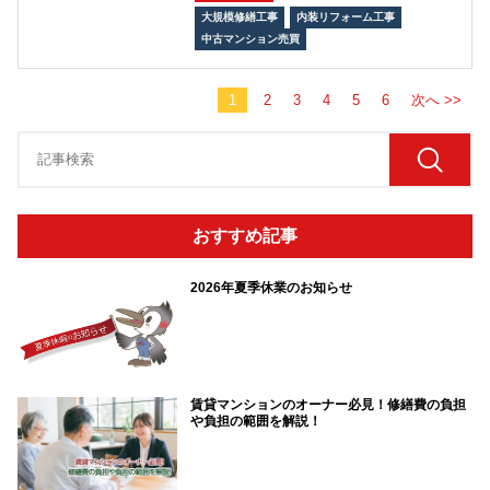
大規模修繕工事
内装リフォーム工事
中古マンション売買
1
2
3
4
5
6
次へ >>
おすすめ記事
2026年夏季休業のお知らせ
賃貸マンションのオーナー必見！修繕費の負担
や負担の範囲を解説！