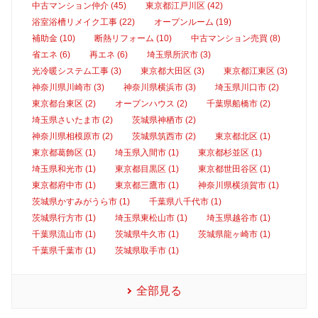
中古マンション仲介 (45)
東京都江戸川区 (42)
浴室浴槽リメイク工事 (22)
オープンルーム (19)
補助金 (10)
断熱リフォーム (10)
中古マンション売買 (8)
省エネ (6)
再エネ (6)
埼玉県所沢市 (3)
光冷暖システム工事 (3)
東京都大田区 (3)
東京都江東区 (3)
神奈川県川崎市 (3)
神奈川県横浜市 (3)
埼玉県川口市 (2)
東京都台東区 (2)
オープンハウス (2)
千葉県船橋市 (2)
埼玉県さいたま市 (2)
茨城県神栖市 (2)
神奈川県相模原市 (2)
茨城県筑西市 (2)
東京都北区 (1)
東京都葛飾区 (1)
埼玉県入間市 (1)
東京都杉並区 (1)
埼玉県和光市 (1)
東京都目黒区 (1)
東京都世田谷区 (1)
東京都府中市 (1)
東京都三鷹市 (1)
神奈川県横須賀市 (1)
茨城県かすみがうら市 (1)
千葉県八千代市 (1)
茨城県行方市 (1)
埼玉県東松山市 (1)
埼玉県越谷市 (1)
千葉県流山市 (1)
茨城県牛久市 (1)
茨城県龍ヶ崎市 (1)
千葉県千葉市 (1)
茨城県取手市 (1)
全部見る