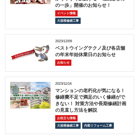
の一歩」開催のお知らせ！
イベント情報
大規模修繕工事
2023/12/09
ベストウイングテクノ及び各店舗
の年末年始休業日のお知らせ
お知らせ
2023/11/16
マンションの老朽化が気になる！
修繕費不足で満足のいく修繕がで
きない！ 対策方法や長期修繕計画
の見直し方法を解説
お役立ち情報
大規模修繕工事
内装リフォーム工事