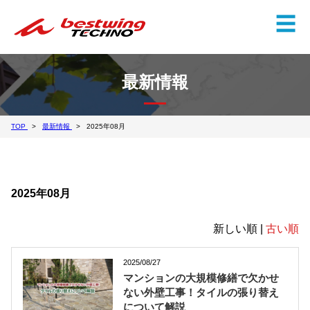
✕
☰
最新情報
TOP
最新情報
2025年08月
2025年08月
新しい順 |
古い順
2025/08/27
マンションの大規模修繕で欠かせ
ない外壁工事！タイルの張り替え
について解説