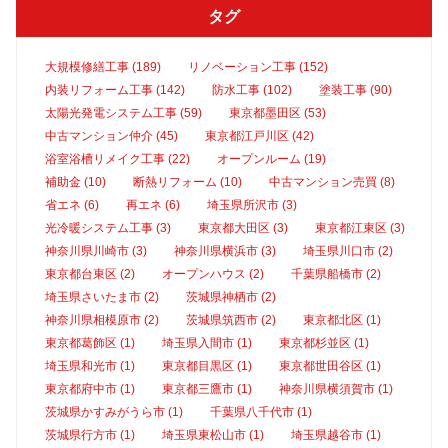
タグ
大規模修繕工事 (189)
リノベーション工事 (152)
内装リフォーム工事 (142)
防水工事 (102)
塗装工事 (90)
太陽光発電システム工事 (59)
東京都墨田区 (53)
中古マンション仲介 (45)
東京都江戸川区 (42)
浴室浴槽リメイク工事 (22)
オープンルーム (19)
補助金 (10)
断熱リフォーム (10)
中古マンション売買 (8)
省エネ (6)
再エネ (6)
埼玉県所沢市 (3)
光冷暖システム工事 (3)
東京都大田区 (3)
東京都江東区 (3)
神奈川県川崎市 (3)
神奈川県横浜市 (3)
埼玉県川口市 (2)
東京都台東区 (2)
オープンハウス (2)
千葉県船橋市 (2)
埼玉県さいたま市 (2)
茨城県神栖市 (2)
神奈川県相模原市 (2)
茨城県筑西市 (2)
東京都北区 (1)
東京都葛飾区 (1)
埼玉県入間市 (1)
東京都杉並区 (1)
埼玉県和光市 (1)
東京都目黒区 (1)
東京都世田谷区 (1)
東京都府中市 (1)
東京都三鷹市 (1)
神奈川県横須賀市 (1)
茨城県かすみがうら市 (1)
千葉県八千代市 (1)
茨城県行方市 (1)
埼玉県東松山市 (1)
埼玉県越谷市 (1)