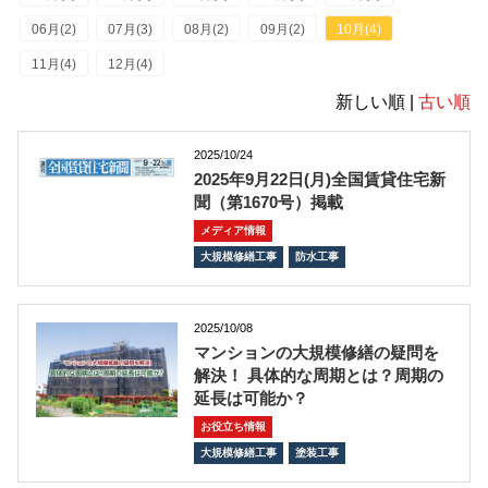
06月(2)
07月(3)
08月(2)
09月(2)
10月(4)
11月(4)
12月(4)
新しい順 |
古い順
2025/10/24
2025年9月22日(月)全国賃貸住宅新
聞（第1670号）掲載
メディア情報
大規模修繕工事
防水工事
2025/10/08
マンションの大規模修繕の疑問を
解決！ 具体的な周期とは？周期の
延長は可能か？
お役立ち情報
大規模修繕工事
塗装工事