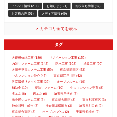
イベント情報 (211)
お知らせ (121)
お役立ち情報 (87)
お客様の声 (53)
メディア情報 (49)
カテゴリ全てを表示
タグ
大規模修繕工事 (189)
リノベーション工事 (152)
内装リフォーム工事 (142)
防水工事 (102)
塗装工事 (90)
太陽光発電システム工事 (59)
東京都墨田区 (53)
中古マンション仲介 (45)
東京都江戸川区 (42)
浴室浴槽リメイク工事 (22)
オープンルーム (19)
補助金 (10)
断熱リフォーム (10)
中古マンション売買 (8)
省エネ (6)
再エネ (6)
埼玉県所沢市 (3)
光冷暖システム工事 (3)
東京都大田区 (3)
東京都江東区 (3)
神奈川県川崎市 (3)
神奈川県横浜市 (3)
埼玉県川口市 (2)
東京都台東区 (2)
オープンハウス (2)
千葉県船橋市 (2)