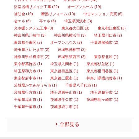
浴室浴槽リメイク工事 (22)
オープンルーム (19)
補助金 (10)
断熱リフォーム (10)
中古マンション売買 (8)
省エネ (6)
再エネ (6)
埼玉県所沢市 (3)
光冷暖システム工事 (3)
東京都大田区 (3)
東京都江東区 (3)
神奈川県川崎市 (3)
神奈川県横浜市 (3)
埼玉県川口市 (2)
東京都台東区 (2)
オープンハウス (2)
千葉県船橋市 (2)
埼玉県さいたま市 (2)
茨城県神栖市 (2)
神奈川県相模原市 (2)
茨城県筑西市 (2)
東京都北区 (1)
東京都葛飾区 (1)
埼玉県入間市 (1)
東京都杉並区 (1)
埼玉県和光市 (1)
東京都目黒区 (1)
東京都世田谷区 (1)
東京都府中市 (1)
東京都三鷹市 (1)
神奈川県横須賀市 (1)
茨城県かすみがうら市 (1)
千葉県八千代市 (1)
茨城県行方市 (1)
埼玉県東松山市 (1)
埼玉県越谷市 (1)
千葉県流山市 (1)
茨城県牛久市 (1)
茨城県龍ヶ崎市 (1)
千葉県千葉市 (1)
茨城県取手市 (1)
全部見る