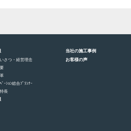
報
当社の施工事例
お客様の声
いさつ・経営理念
要
革
ﾞｰｼｮﾝ総合ﾌﾟﾗﾝﾅｰ
特長
報