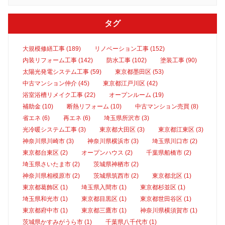
タグ
大規模修繕工事 (189)
リノベーション工事 (152)
内装リフォーム工事 (142)
防水工事 (102)
塗装工事 (90)
太陽光発電システム工事 (59)
東京都墨田区 (53)
中古マンション仲介 (45)
東京都江戸川区 (42)
浴室浴槽リメイク工事 (22)
オープンルーム (19)
補助金 (10)
断熱リフォーム (10)
中古マンション売買 (8)
省エネ (6)
再エネ (6)
埼玉県所沢市 (3)
光冷暖システム工事 (3)
東京都大田区 (3)
東京都江東区 (3)
神奈川県川崎市 (3)
神奈川県横浜市 (3)
埼玉県川口市 (2)
東京都台東区 (2)
オープンハウス (2)
千葉県船橋市 (2)
埼玉県さいたま市 (2)
茨城県神栖市 (2)
神奈川県相模原市 (2)
茨城県筑西市 (2)
東京都北区 (1)
東京都葛飾区 (1)
埼玉県入間市 (1)
東京都杉並区 (1)
埼玉県和光市 (1)
東京都目黒区 (1)
東京都世田谷区 (1)
東京都府中市 (1)
東京都三鷹市 (1)
神奈川県横須賀市 (1)
茨城県かすみがうら市 (1)
千葉県八千代市 (1)