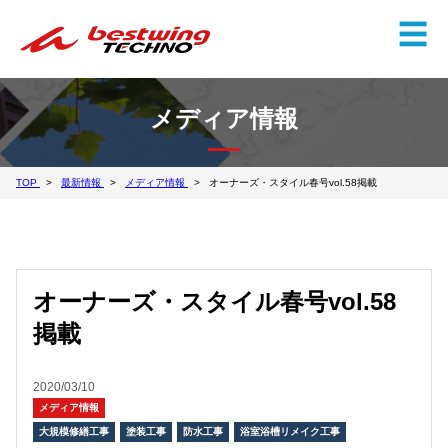
✕
☰
メディア情報
TOP
最新情報
メディア情報
オーナーズ・スタイル春号vol.58掲載
オーナーズ・スタイル春号vol.58
掲載
2020/03/10
メディア情報
大規模修繕工事
塗装工事
防水工事
浴室浴槽リメイク工事