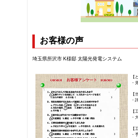
お客様の声
埼玉県所沢市 K様邸 太陽光発電システム
【
・
【
・
【
・
【
・