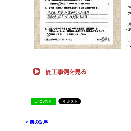
【
・
【
・
【
・
LINEで送る
< 前の記事