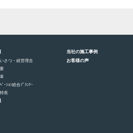
報
当社の施工事例
お客様の声
いさつ・経営理念
要
革
ﾞｰｼｮﾝ総合ﾌﾟﾗﾝﾅｰ
特長
報