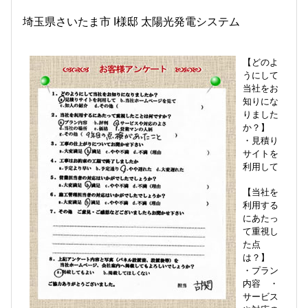
埼玉県さいたま市 I様邸 太陽光発電システム
【どのよ
うにして
当社をお
知りにな
りました
か？】
・見積り
サイトを
利用して
【当社を
利用する
にあたっ
て重視し
た点
は？】
・プラン
内容 ・
サービス