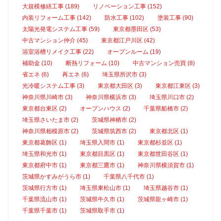
大規模修繕工事 (189)
リノベーション工事 (152)
内装リフォーム工事 (142)
防水工事 (102)
塗装工事 (90)
太陽光発電システム工事 (59)
東京都墨田区 (53)
中古マンション仲介 (45)
東京都江戸川区 (42)
浴室浴槽リメイク工事 (22)
オープンルーム (19)
補助金 (10)
断熱リフォーム (10)
中古マンション売買 (8)
省エネ (6)
再エネ (6)
埼玉県所沢市 (3)
光冷暖システム工事 (3)
東京都大田区 (3)
東京都江東区 (3)
神奈川県川崎市 (3)
神奈川県横浜市 (3)
埼玉県川口市 (2)
東京都台東区 (2)
オープンハウス (2)
千葉県船橋市 (2)
埼玉県さいたま市 (2)
茨城県神栖市 (2)
神奈川県相模原市 (2)
茨城県筑西市 (2)
東京都北区 (1)
東京都葛飾区 (1)
埼玉県入間市 (1)
東京都杉並区 (1)
埼玉県和光市 (1)
東京都目黒区 (1)
東京都世田谷区 (1)
東京都府中市 (1)
東京都三鷹市 (1)
神奈川県横須賀市 (1)
茨城県かすみがうら市 (1)
千葉県八千代市 (1)
茨城県行方市 (1)
埼玉県東松山市 (1)
埼玉県越谷市 (1)
千葉県流山市 (1)
茨城県牛久市 (1)
茨城県龍ヶ崎市 (1)
千葉県千葉市 (1)
茨城県取手市 (1)