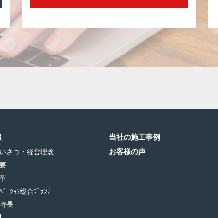
報
当社の施工事例
お客様の声
いさつ・経営理念
要
革
ﾞｰｼｮﾝ総合ﾌﾟﾗﾝﾅｰ
特長
報