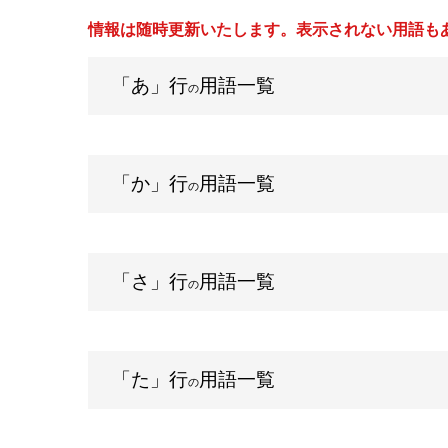
情報は随時更新いたします。表示されない用語も
「あ」行
用語一覧
の
「か」行
用語一覧
の
「さ」行
用語一覧
の
「た」行
用語一覧
の